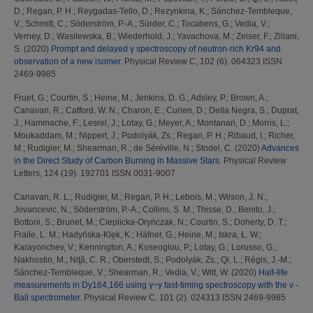
D.
;
Regan, P. H.
;
Reygadas-Tello, D.
;
Rezynkina, K.
;
Sánchez-Tembleque,
V.
;
Schmitt, C.
;
Söderström, P.-A.
;
Sürder, C.
;
Tocabens, G.
;
Vedia, V.
;
Verney, D.
;
Wasilewska, B.
;
Wiederhold, J.
;
Yavachova, M.
;
Zeiser, F.
;
Ziliani,
S.
(2020)
Prompt and delayed γ spectroscopy of neutron-rich Kr94 and
observation of a new isomer.
Physical Review C, 102 (6). 064323 ISSN
2469-9985
Fruet, G.
;
Courtin, S.
;
Heine, M.
;
Jenkins, D. G.
;
Adsley, P.
;
Brown, A.
;
Canavan, R.
;
Catford, W. N.
;
Charon, E.
;
Curien, D.
;
Della Negra, S.
;
Duprat,
J.
;
Hammache, F.
;
Lesrel, J.
;
Lotay, G.
;
Meyer, A.
;
Montanari, D.
;
Morris, L.
;
Moukaddam, M.
;
Nippert, J.
;
Podolyák, Zs.
;
Regan, P. H.
;
Ribaud, I.
;
Richer,
M.
;
Rudigier, M.
;
Shearman, R.
;
de Séréville, N.
;
Stodel, C.
(2020)
Advances
in the Direct Study of Carbon Burning in Massive Stars.
Physical Review
Letters, 124 (19). 192701 ISSN 0031-9007
Canavan, R. L.
;
Rudigier, M.
;
Regan, P. H.
;
Lebois, M.
;
Wilson, J. N.
;
Jovancevic, N.
;
Söderström, P.-A.
;
Collins, S. M.
;
Thisse, D.
;
Benito, J.
;
Bottoni, S.
;
Brunet, M.
;
Cieplicka-Oryńczak, N.
;
Courtin, S.
;
Doherty, D. T.
;
Fraile, L. M.
;
Hadyńska-Klęk, K.
;
Häfner, G.
;
Heine, M.
;
Iskra, Ł. W.
;
Karayonchev, V.
;
Kennington, A.
;
Koseoglou, P.
;
Lotay, G.
;
Lorusso, G.
;
Nakhostin, M.
;
Niţă, C. R.
;
Oberstedt, S.
;
Podolyák, Zs.
;
Qi, L.
;
Régis, J.-M.
;
Sánchez-Tembleque, V.
;
Shearman, R.
;
Vedia, V.
;
Witt, W.
(2020)
Half-life
measurements in Dy164,166 using γ−γ fast-timing spectroscopy with the ν -
Ball spectrometer.
Physical Review C, 101 (2). 024313 ISSN 2469-9985