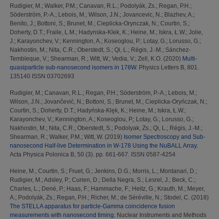
Rudigier, M.
;
Walker, P.M.
;
Canavan, R.L.
;
Podolyák, Zs.
;
Regan, P.H.
;
Söderström, P.-A.
;
Lebois, M.
;
Wilson, J.N.
;
Jovancevic, N.
;
Blazhev, A.
;
Benito, J.
;
Bottoni, S.
;
Brunet, M.
;
Cieplicka-Orynczak, N.
;
Courtin, S.
;
Doherty, D.T.
;
Fraile, L.M.
;
Hadynska-Klek, K.
;
Heine, M.
;
Iskra, Ł.W.
;
Jolie,
J.
;
Karayonchev, V.
;
Kennington, A.
;
Koseoglou, P.
;
Lotay, G.
;
Lorusso, G.
;
Nakhostin, M.
;
Nita, C.R.
;
Oberstedt, S.
;
Qi, L.
;
Régis, J.-M.
;
Sánchez-
Tembleque, V.
;
Shearman, R.
;
Witt, W.
;
Vedia, V.
;
Zell, K.O.
(2020)
Multi-
quasiparticle sub-nanosecond isomers in 178W.
Physics Letters B, 801.
135140 ISSN 03702693
Rudigier, M.
;
Canavan, R.L.
;
Regan, P.H.
;
Söderström, P.-A.
;
Lebois, M.
;
Wilson, J.N.
;
Jovančević, N.
;
Bottoni, S.
;
Brunet, M.
;
Cieplicka-Oryńczak, N.
;
Courtin, S.
;
Doherty, D.T.
;
Hadyńska-Klęk, K.
;
Heine, M.
;
Iskra, Ł.W.
;
Karayonchev, V.
;
Kennington, A.
;
Koseoglou, P.
;
Lotay, G.
;
Lorusso, G.
;
Nakhostin, M.
;
Nita, C.R.
;
Oberstedt, S.
;
Podolyak, Zs.
;
Qi, L.
;
Régis, J.-M.
;
Shearman, R.
;
Walker, P.M.
;
Witt, W.
(2019)
Isomer Spectroscopy and Sub-
nanosecond Half-live Determination in W-178 Using the NuBALL Array.
Acta Physica Polonica B, 50 (3). pp. 661-667. ISSN 0587-4254
Heine, M.
;
Courtin, S.
;
Fruet, G.
;
Jenkins, D.G.
;
Morris, L.
;
Montanari, D.
;
Rudigier, M.
;
Adsley, P.
;
Curien, D.
;
Della Negra, S.
;
Lesrel, J.
;
Beck, C.
;
Charles, L.
;
Dené, P.
;
Haas, F.
;
Hammache, F.
;
Heitz, G.
;
Krauth, M.
;
Meyer,
A.
;
Podolyák, Zs.
;
Regan, P.H.
;
Richer, M.
;
de Séréville, N.
;
Stodel, C.
(2018)
The STELLA apparatus for particle-Gamma coincidence fusion
measurements with nanosecond timing.
Nuclear Instruments and Methods