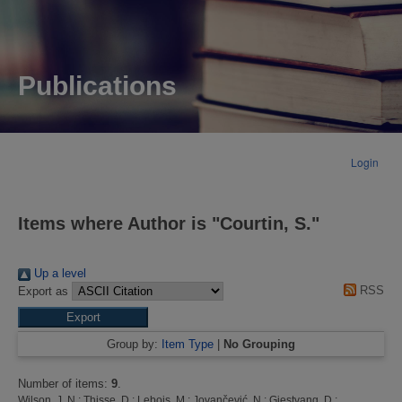
Publications
Login
Items where Author is "
Courtin, S.
"
Up a level
RSS
Export as
Group by:
Item Type
|
No Grouping
Number of items:
9
.
Wilson, J. N.
;
Thisse, D.
;
Lebois, M.
;
Jovančević, N.
;
Gjestvang, D.
;