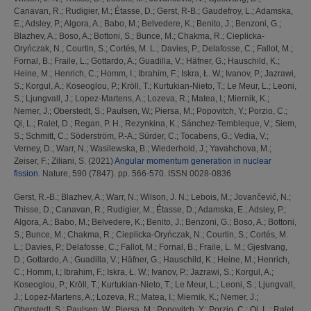
Canavan, R.
;
Rudigier, M.
;
Étasse, D.
;
Gerst, R-B.
;
Gaudefroy, L.
;
Adamska,
E.
;
Adsley, P.
;
Algora, A.
;
Babo, M.
;
Belvedere, K.
;
Benito, J.
;
Benzoni, G.
;
Blazhev, A.
;
Boso, A.
;
Bottoni, S.
;
Bunce, M.
;
Chakma, R.
;
Cieplicka-
Oryńczak, N.
;
Courtin, S.
;
Cortés, M. L.
;
Davies, P.
;
Delafosse, C.
;
Fallot, M.
;
Fornal, B.
;
Fraile, L.
;
Gottardo, A.
;
Guadilla, V.
;
Häfner, G.
;
Hauschild, K.
;
Heine, M.
;
Henrich, C.
;
Homm, I.
;
Ibrahim, F.
;
Iskra, Ł. W.
;
Ivanov, P.
;
Jazrawi,
S.
;
Korgul, A.
;
Koseoglou, P.
;
Kröll, T.
;
Kurtukian-Nieto, T.
;
Le Meur, L.
;
Leoni,
S.
;
Ljungvall, J.
;
Lopez-Martens, A.
;
Lozeva, R.
;
Matea, I.
;
Miernik, K.
;
Nemer, J.
;
Oberstedt, S.
;
Paulsen, W.
;
Piersa, M.
;
Popovitch, Y.
;
Porzio, C.
;
Qi, L.
;
Ralet, D.
;
Regan, P. H.
;
Rezynkina, K.
;
Sánchez-Tembleque, V.
;
Siem,
S.
;
Schmitt, C.
;
Söderström, P.-A.
;
Sürder, C.
;
Tocabens, G.
;
Vedia, V.
;
Verney, D.
;
Warr, N.
;
Wasilewska, B.
;
Wiederhold, J.
;
Yavahchova, M.
;
Zeiser, F.
;
Ziliani, S.
(2021)
Angular momentum generation in nuclear
fission.
Nature, 590 (7847). pp. 566-570. ISSN 0028-0836
Gerst, R.-B.
;
Blazhev, A.
;
Warr, N.
;
Wilson, J. N.
;
Lebois, M.
;
Jovančević, N.
;
Thisse, D.
;
Canavan, R.
;
Rudigier, M.
;
Étasse, D.
;
Adamska, E.
;
Adsley, P.
;
Algora, A.
;
Babo, M.
;
Belvedere, K.
;
Benito, J.
;
Benzoni, G.
;
Boso, A.
;
Bottoni,
S.
;
Bunce, M.
;
Chakma, R.
;
Cieplicka-Oryńczak, N.
;
Courtin, S.
;
Cortés, M.
L.
;
Davies, P.
;
Delafosse, C.
;
Fallot, M.
;
Fornal, B.
;
Fraile, L. M.
;
Gjestvang,
D.
;
Gottardo, A.
;
Guadilla, V.
;
Häfner, G.
;
Hauschild, K.
;
Heine, M.
;
Henrich,
C.
;
Homm, I.
;
Ibrahim, F.
;
Iskra, Ł. W.
;
Ivanov, P.
;
Jazrawi, S.
;
Korgul, A.
;
Koseoglou, P.
;
Kröll, T.
;
Kurtukian-Nieto, T.
;
Le Meur, L.
;
Leoni, S.
;
Ljungvall,
J.
;
Lopez-Martens, A.
;
Lozeva, R.
;
Matea, I.
;
Miernik, K.
;
Nemer, J.
;
Oberstedt, S.
;
Paulsen, W.
;
Piersa, M.
;
Popovitch, Y.
;
Porzio, C.
;
Qi, L.
;
Ralet,