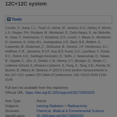
12C+12C system
Tools
Courtin, S.
;
Jiang, C.L.
;
Fruet, G.
;
Heine, M.
;
Jenkins, D.G.
;
Adsley, P.
;
Morris,
L.G.
;
Regan, P.H.
;
Rudigier, M.
;
Montanari, D.
;
Della Negra, S.
;
de Séréville,
N.
;
Haas, F.
;
Hammache, F.
;
Kirsebom, O.S.
;
Lesrel, J.
;
Meyer, A.
;
Montanari,
D.
;
Auranen, K.
;
Avila, M.L.
;
Ayangeakaa, A.D.
;
Back, B.B.
;
Bottoni, S.
;
Carpenter, M.
;
Dickerson, C.
;
DiGiovine, B.
;
Greene, J.P.
;
Henderson, D.J.
;
Hoffman, C.R.
;
Janssens, R.V.F.
;
Kay, B.P.
;
Kuvin, S.A.
;
Lauritsen, T.
;
Pardo,
R.C.
;
Rehm, K.E.
;
Santiago-Gonzalez, D.
;
Sethi, J.
;
Seweryniak, D.
;
Talwar,
R.
;
Ugalde, C.
;
Zhu, S.
;
Deibel, C.M.
;
Marley, S.T.
;
Bourgin, D.
;
Stodel, C.
;
Lefebvre-Schuhl, A.
;
Almaraz-Calderon, S.
;
Fang, X.
;
Tang, X.D.
;
Alcorta, M.
;
Bucher, B.
;
Albers, M.
;
Bertone, P.
(2017)
Cross section measurements in
the 12C+12C system.
EPJ Web of Conferences, 165. 01015 ISSN 2100-
014X
Full text not available from this repository.
Official URL:
https://doi.org/10.1051/epjconf/201716501015
Item Type:
Article
Subjects:
Ionising Radiation
>
Radioactivity
Divisions:
Chemical, Medical & Environmental Science
Identification
10.1051/epjconf/201716501015