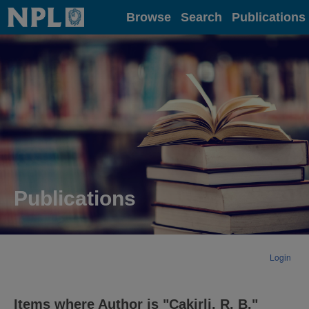
Home
Browse
Search
Publications
Publications
Login
Items where Author is "
Cakirli, R. B.
"