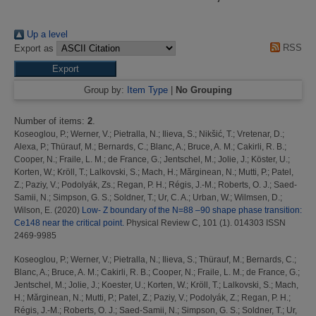
Up a level
RSS
Export as
Group by:
Item Type
|
No Grouping
Number of items:
2
.
Koseoglou, P.
;
Werner, V.
;
Pietralla, N.
;
Ilieva, S.
;
Nikšić, T.
;
Vretenar, D.
;
Alexa, P.
;
Thürauf, M.
;
Bernards, C.
;
Blanc, A.
;
Bruce, A. M.
;
Cakirli, R. B.
;
Cooper, N.
;
Fraile, L. M.
;
de France, G.
;
Jentschel, M.
;
Jolie, J.
;
Köster, U.
;
Korten, W.
;
Kröll, T.
;
Lalkovski, S.
;
Mach, H.
;
Mărginean, N.
;
Mutti, P.
;
Patel,
Z.
;
Paziy, V.
;
Podolyák, Zs.
;
Regan, P. H.
;
Régis, J.-M.
;
Roberts, O. J.
;
Saed-
Samii, N.
;
Simpson, G. S.
;
Soldner, T.
;
Ur, C. A.
;
Urban, W.
;
Wilmsen, D.
;
Wilson, E.
(2020)
Low- Z boundary of the N=88 –90 shape phase transition:
Ce148 near the critical point.
Physical Review C, 101 (1). 014303 ISSN
2469-9985
Koseoglou, P.
;
Werner, V.
;
Pietralla, N.
;
Ilieva, S.
;
Thürauf, M.
;
Bernards, C.
;
Blanc, A.
;
Bruce, A. M.
;
Cakirli, R. B.
;
Cooper, N.
;
Fraile, L. M.
;
de France, G.
;
Jentschel, M.
;
Jolie, J.
;
Koester, U.
;
Korten, W.
;
Kröll, T.
;
Lalkovski, S.
;
Mach,
H.
;
Mărginean, N.
;
Mutti, P.
;
Patel, Z.
;
Paziy, V.
;
Podolyák, Z.
;
Regan, P. H.
;
Régis, J.-M.
;
Roberts, O. J.
;
Saed-Samii, N.
;
Simpson, G. S.
;
Soldner, T.
;
Ur,