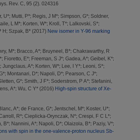
ys. Rev. C, 95 (2). 024316
r, U*
;
Mutti, P*
;
Regis, J M*
;
Simpson, G*
;
Soldner,
aile, L M*
;
Korten, W*
;
Kroll, T*
;
Lalkovski, S*
;
P H
;
Szpak, B*
(2017)
New isomer in Y-96 marking
ry, M*
;
Bracco, A*
;
Bruyneel, B*
;
Chakrawarthy, R
*
;
Fioretto, E*
;
Freeman, S J*
;
Gadea, A*
;
Geibel, K*
;
;
Jungclaus, A*
;
Korten, W*
;
Lee, I Y*
;
Leoni, S*
;
G*
;
Montanari, D*
;
Napoli, D*
;
Pearson, C J*
;
Sletten, G*
;
Smith, J F*
;
Soderstrom, P A*
;
Stefanini,
ens, A*
;
Wu, C Y*
(2016)
High-spin structure of Xe-
Blanc, A*
;
de France, G*
;
Jentschel, M*
;
Koster, U*
;
Carroll, R*
;
Cieplicka-Orynczak, N*
;
Crespi, F C L*
;
n, B*
;
Nannini, A*
;
Napoli, D*
;
Olaizola, B*
;
Paziy, V*
;
ions with spin in the one-valence-proton nucleus Sb-