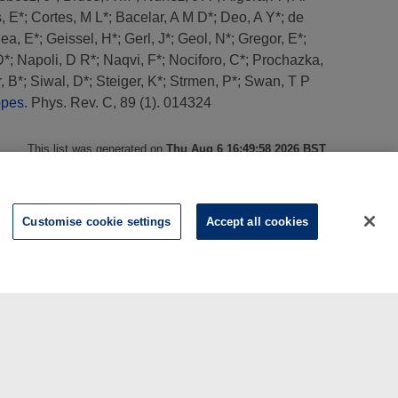
, E*
;
Cortes, M L*
;
Bacelar, A M D*
;
Deo, A Y*
;
de
ea, E*
;
Geissel, H*
;
Gerl, J*
;
Geol, N*
;
Gregor, E*
;
D*
;
Napoli, D R*
;
Naqvi, F*
;
Nociforo, C*
;
Prochazka,
r, B*
;
Siwal, D*
;
Steiger, K*
;
Strmen, P*
;
Swan, T P
opes.
Phys. Rev. C, 89 (1). 014324
This list was generated on
Thu Aug 6 16:49:58 2026 BST
.
Customise cookie settings
Accept all cookies