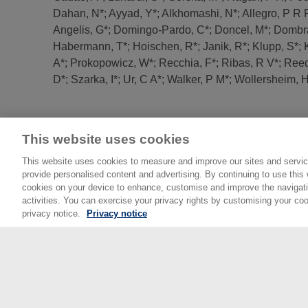
Dahan, N*
;
Ayyad, Y*
;
Alkhomashi, N*
;
Allegro, P R 
Angelis, G*
;
Domingo-Pardo, C*
;
Doncel, M*
;
Dombra
Habermann, T*
;
Hoischen, R*
;
Janik, R*
;
Klupp, S*
;
A*
;
Prokopowicz, W*
;
Recchia, F*
;
Ribas, R V*
;
Reed
D*
;
Szarka, I*
;
Ur, C A*
;
Walker, P M*
;
Wollersheim, H
This website uses cookies
This website uses cookies to measure and improve our sites and servic
provide personalised content and advertising. By continuing to use this w
cookies on your device to enhance, customise and improve the navigatio
activities. You can exercise your privacy rights by customising your coo
privacy notice.
Privacy notice
© National Physical Laboratory 2026