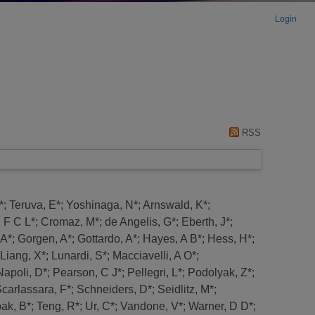
Login
RSS
*
;
Teruva, E*
;
Yoshinaga, N*
;
Arnswald, K*
;
 F C L*
;
Cromaz, M*
;
de Angelis, G*
;
Eberth, J*
;
 A*
;
Gorgen, A*
;
Gottardo, A*
;
Hayes, A B*
;
Hess, H*
;
Liang, X*
;
Lunardi, S*
;
Macciavelli, A O*
;
Napoli, D*
;
Pearson, C J*
;
Pellegri, L*
;
Podolyak, Z*
;
carlassara, F*
;
Schneiders, D*
;
Seidlitz, M*
;
ak, B*
;
Teng, R*
;
Ur, C*
;
Vandone, V*
;
Warner, D D*
;