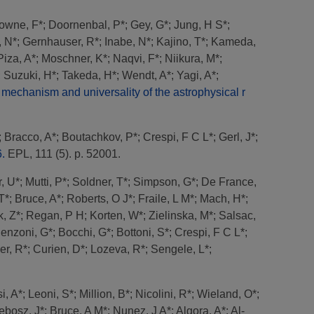
owne, F*
;
Doornenbal, P*
;
Gey, G*
;
Jung, H S*
;
 N*
;
Gernhauser, R*
;
Inabe, N*
;
Kajino, T*
;
Kameda,
iza, A*
;
Moschner, K*
;
Naqvi, F*
;
Niikura, M*
;
;
Suzuki, H*
;
Takeda, H*
;
Wendt, A*
;
Yagi, A*
;
e mechanism and universality of the astrophysical r
;
Bracco, A*
;
Boutachkov, P*
;
Crespi, F C L*
;
Gerl, J*
;
6.
EPL, 111 (5). p. 52001.
, U*
;
Mutti, P*
;
Soldner, T*
;
Simpson, G*
;
De France,
T*
;
Bruce, A*
;
Roberts, O J*
;
Fraile, L M*
;
Mach, H*
;
, Z*
;
Regan, P H
;
Korten, W*
;
Zielinska, M*
;
Salsac,
enzoni, G*
;
Bocchi, G*
;
Bottoni, S*
;
Crespi, F C L*
;
r, R*
;
Curien, D*
;
Lozeva, R*
;
Sengele, L*
;
i, A*
;
Leoni, S*
;
Million, B*
;
Nicolini, R*
;
Wieland, O*
;
ebosz, J*
;
Bruce, A M*
;
Nunez, J A*
;
Algora, A*
;
Al-