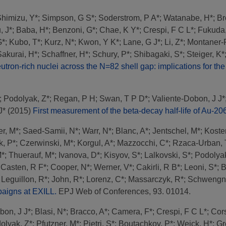
himizu, Y*
;
Simpson, G S*
;
Soderstrom, P A*
;
Watanabe, H*
;
Br
, J*
;
Baba, H*
;
Benzoni, G*
;
Chae, K Y*
;
Crespi, F C L*
;
Fukuda,
G*
;
Kubo, T*
;
Kurz, N*
;
Kwon, Y K*
;
Lane, G J*
;
Li, Z*
;
Montaner-P
Sakurai, H*
;
Schaffner, H*
;
Schury, P*
;
Shibagaki, S*
;
Steiger, K*
utron-rich nuclei across the N=82 shell gap: implications for th
;
Podolyak, Z*
;
Regan, P H
;
Swan, T P D*
;
Valiente-Dobon, J J*
J*
(2015)
First measurement of the beta-decay half-life of Au-20
er, M*
;
Saed-Samii, N*
;
Warr, N*
;
Blanc, A*
;
Jentschel, M*
;
Koster
k, P*
;
Czerwinski, M*
;
Korgul, A*
;
Mazzocchi, C*
;
Rzaca-Urban, 
M*
;
Thuerauf, M*
;
Ivanova, D*
;
Kisyov, S*
;
Lalkovski, S*
;
Podolyak
;
Casten, R F*
;
Cooper, N*
;
Werner, V*
;
Cakirli, R B*
;
Leoni, S*
;
B
;
Leguillon, R*
;
John, R*
;
Lorenz, C*
;
Massarczyk, R*
;
Schwengne
aigns at EXILL.
EPJ Web of Conferences, 93. 01014.
bon, J J*
;
Blasi, N*
;
Bracco, A*
;
Camera, F*
;
Crespi, F C L*
;
Cors
olyak, Z*
;
Pfutzner, M*
;
Pietri, S*
;
Boutachkov, P*
;
Weick, H*
;
Gr