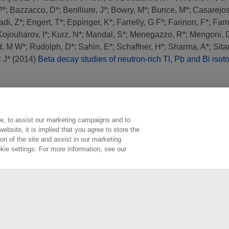
P*
;
Bazzacco, D*
;
Benlliure, J*
;
Bowry, M*
;
Bunce, M*
;
Casarejos
di, Z*
;
Engert, T*
;
Eppinger, K*
;
Farrelly, G F*
;
Farinon, F*
;
Farn
Kojouharov, I*
;
Kurz, N*
;
Mandal, S*
;
Menegazzo, R*
;
Mengoni, 
, M W*
;
Rudolph, D*
;
Sahin, E*
;
Schaffner, H*
;
Sharma, A*
;
Sita
 J*
(2014)
Beta decay studies of neutron-rich Tl, Pb and Bi isot
e, to assist our marketing campaigns and to
ebsite, it is implied that you agree to store the
n of the site and assist in our marketing
kie settings. For more information, see our