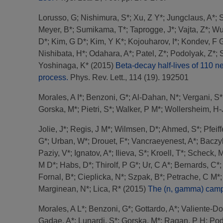
Lorusso, G
;
Nishimura, S*
;
Xu, Z Y*
;
Jungclaus, A*
;
S
Meyer, B*
;
Sumikama, T*
;
Taprogge, J*
;
Vajta, Z*
;
Wu
D*
;
Kim, G D*
;
Kim, Y K*
;
Kojouharov, I*
;
Kondev, F 
Nishibata, H*
;
Odahara, A*
;
Patel, Z*
;
Podolyak, Z*
;
Yoshinaga, K*
(2015)
Beta-decay half-lives of 110 ne
process.
Phys. Rev. Lett., 114 (19). 192501
Morales, A I*
;
Benzoni, G*
;
Al-Dahan, N*
;
Vergani, S*
Gorska, M*
;
Pietri, S*
;
Walker, P M*
;
Wollersheim, H-
Jolie, J*
;
Regis, J M*
;
Wilmsen, D*
;
Ahmed, S*
;
Pfeiff
G*
;
Urban, W*
;
Drouet, F*
;
Vancraeyenest, A*
;
Baczy
Paziy, V*
;
Ignatov, A*
;
Ilieva, S*
;
Kroell, T*
;
Scheck, 
M D*
;
Habs, D*
;
Thirolf, P G*
;
Ur, C A*
;
Bernards, C*
Fornal, B*
;
Cieplicka, N*
;
Szpak, B*
;
Petrache, C M*
Marginean, N*
;
Lica, R*
(2015)
The (n, gamma) camp
Morales, A L*
;
Benzoni, G*
;
Gottardo, A*
;
Valiente-Do
Gadae, A*
;
Lunardi, S*
;
Gorska, M*
;
Ragan, P H
;
Pod