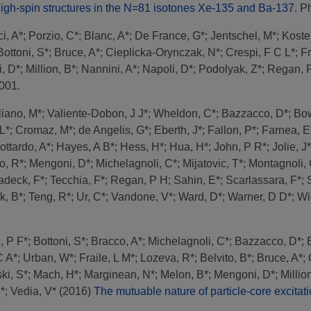
igh-spin structures in the N=81 isotones Xe-135 and Ba-137.
Ph
i, A*
;
Porzio, C*
;
Blanc, A*
;
De France, G*
;
Jentschel, M*
;
Koste
Bottoni, S*
;
Bruce, A*
;
Cieplicka-Orynczak, N*
;
Crespi, F C L*
;
Fr
, D*
;
Million, B*
;
Nannini, A*
;
Napoli, D*
;
Podolyak, Z*
;
Regan, 
2001.
liano, M*
;
Valiente-Dobon, J J*
;
Wheldon, C*
;
Bazzacco, D*
;
Bow
L*
;
Cromaz, M*
;
de Angelis, G*
;
Eberth, J*
;
Fallon, P*
;
Farnea, E
ottardo, A*
;
Hayes, A B*
;
Hess, H*
;
Hua, H*
;
John, P R*
;
Jolie, J*
o, R*
;
Mengoni, D*
;
Michelagnoli, C*
;
Mijatovic, T*
;
Montagnoli, 
adeck, F*
;
Tecchia, F*
;
Regan, P H
;
Sahin, E*
;
Scarlassara, F*
;
k, B*
;
Teng, R*
;
Ur, C*
;
Vandone, V*
;
Ward, D*
;
Warner, D D*
;
Wi
, P F*
;
Bottoni, S*
;
Bracco, A*
;
Michelagnoli, C*
;
Bazzacco, D*
;
C A*
;
Urban, W*
;
Fraile, L M*
;
Lozeva, R*
;
Belvito, B*
;
Bruce, A*
;
ki, S*
;
Mach, H*
;
Marginean, N*
;
Melon, B*
;
Mengoni, D*
;
Millio
*
;
Vedia, V*
(2016)
The mutuable nature of particle-core excitat