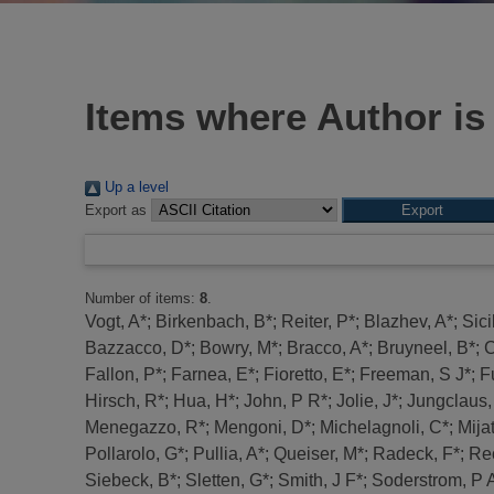
Items where Author is
Up a level
Export as
Number of items:
8
.
Vogt, A*
;
Birkenbach, B*
;
Reiter, P*
;
Blazhev, A*
;
Sici
Bazzacco, D*
;
Bowry, M*
;
Bracco, A*
;
Bruyneel, B*
;
C
Fallon, P*
;
Farnea, E*
;
Fioretto, E*
;
Freeman, S J*
;
F
Hirsch, R*
;
Hua, H*
;
John, P R*
;
Jolie, J*
;
Jungclaus,
Menegazzo, R*
;
Mengoni, D*
;
Michelagnoli, C*
;
Mija
Pollarolo, G*
;
Pullia, A*
;
Queiser, M*
;
Radeck, F*
;
Rec
Siebeck, B*
;
Sletten, G*
;
Smith, J F*
;
Soderstrom, P 