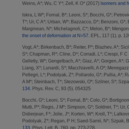
Weins, A*
;
Wu, C Y*
;
Zell, K O*
(2017)
Isomers and h
Iskra, L W*
;
Fornal, B*
;
Leoni, S*
;
Bocchi, G*
;
Petrovic
T*
;
Ur, C A*
;
Urban, W*
;
Bazzacco, D*
;
Benzoni, G*
;
Marginean, N*
;
Michelagnoli, C*
;
Melon, B*
;
Mengoni
the onset of deformation at N=57.
EPL, 117 (1). p. 1
Vogt, A*
;
Birkenbach, B*
;
Reiter, P*
;
Blazhev, A*
;
Sici
S*
;
Chapman, R*
;
Cline, D*
;
Corradi, L*
;
Crespi, F C 
Gelletly, W*
;
Gengelbach, A*
;
Giaz, A*
;
Gorgen, A*
;
G
Liang, X*
;
Lunardi, S*
;
Macchiavelli, A O*
;
Menegazz
Pellegri, L*
;
Podolyak, Z*
;
Pollarolo, G*
;
Pullia, A*
;
R
A M*
;
Steinbach, T*
;
Stezowski, O*
;
Szilner, S*
;
Szpa
134.
Phys. Rev. C, 93 (5). 054325
Bocchi, G*
;
Leoni, S*
;
Fornal, B*
;
Colo, G*
;
Bortignon
Mutti, P*
;
Regis, J M*
;
Simpson, G*
;
Soldner, T*
;
Ur, 
Didierjean, F*
;
Jolie, J*
;
Korten, W*
;
Kroll, T*
;
Lalkovs
Podolyak, Z*
;
Regan, P H
;
Saed-Samii, N*
;
Szpak, B
133.
Phys. Lett. B, 760. pp. 273-278.