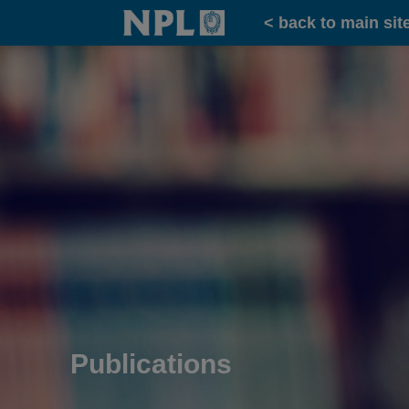
Home
< back to main sit
Publications