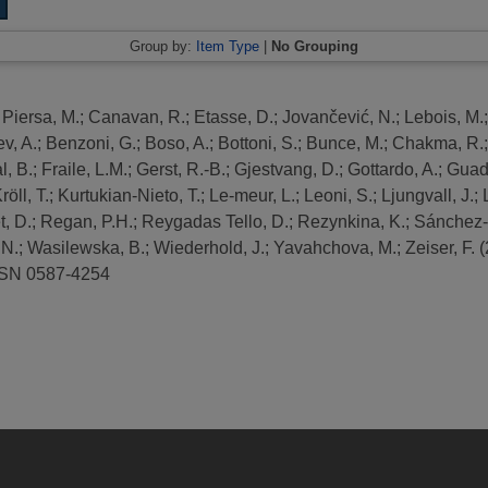
Group by:
Item Type
|
No Grouping
;
Piersa, M.
;
Canavan, R.
;
Etasse, D.
;
Jovančević, N.
;
Lebois, M.
v, A.
;
Benzoni, G.
;
Boso, A.
;
Bottoni, S.
;
Bunce, M.
;
Chakma, R.
l, B.
;
Fraile, L.M.
;
Gerst, R.-B.
;
Gjestvang, D.
;
Gottardo, A.
;
Guadi
röll, T.
;
Kurtukian-Nieto, T.
;
Le-meur, L.
;
Leoni, S.
;
Ljungvall, J.
;
t, D.
;
Regan, P.H.
;
Reygadas Tello, D.
;
Rezynkina, K.
;
Sánchez-
 N.
;
Wasilewska, B.
;
Wiederhold, J.
;
Yavahchova, M.
;
Zeiser, F.
(
ISSN 0587-4254