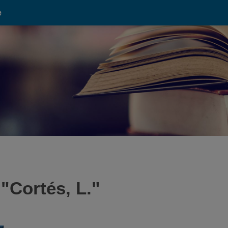
e
 "
Cortés, L.
"