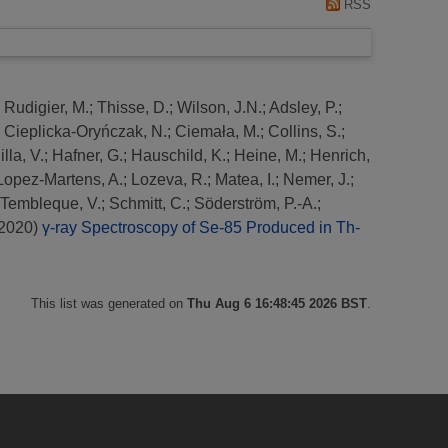
RSS
;
Rudigier, M.
;
Thisse, D.
;
Wilson, J.N.
;
Adsley, P.
;
;
Cieplicka-Oryńczak, N.
;
Ciemała, M.
;
Collins, S.
;
lla, V.
;
Hafner, G.
;
Hauschild, K.
;
Heine, M.
;
Henrich,
Lopez-Martens, A.
;
Lozeva, R.
;
Matea, I.
;
Nemer, J.
;
Tembleque, V.
;
Schmitt, C.
;
Söderström, P.-A.
;
2020)
γ-ray Spectroscopy of Se-85 Produced in Th-
This list was generated on
Thu Aug 6 16:48:45 2026 BST
.