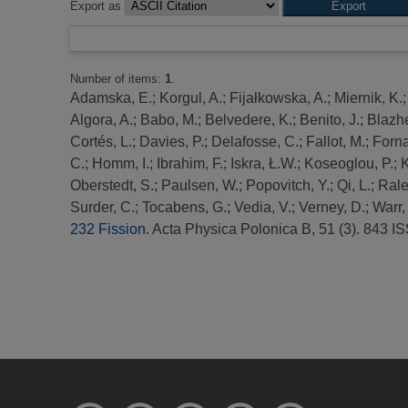
Export as
Number of items:
1
.
Adamska, E.
;
Korgul, A.
;
Fijałkowska, A.
;
Miernik, K.
Algora, A.
;
Babo, M.
;
Belvedere, K.
;
Benito, J.
;
Blazhe
Cortés, L.
;
Davies, P.
;
Delafosse, C.
;
Fallot, M.
;
Forna
C.
;
Homm, I.
;
Ibrahim, F.
;
Iskra, Ł.W.
;
Koseoglou, P.
;
K
Oberstedt, S.
;
Paulsen, W.
;
Popovitch, Y.
;
Qi, L.
;
Rale
Surder, C.
;
Tocabens, G.
;
Vedia, V.
;
Verney, D.
;
Warr,
232 Fission.
Acta Physica Polonica B, 51 (3). 843 