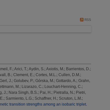
RSS
meil, F.
;
Arici, T.
;
Aydin, S.
;
Axiotis, M.
;
Barrientos, D.
;
all, B.
;
Clement, E.
;
Cortes, M.L.
;
Cullen, D.M.
;
Gerl, J.
;
Golubev, P.
;
Górska, M.
;
Gottardo, A.
;
Grahn,
ettmann, M.
;
Lizarazo, C.
;
Louchart-Henning, C.
;
, J.
;
Nara Singh, B.S.
;
Pai, H.
;
Pietralla, N.
;
Pietri,
 E.
;
Sarmiento, L.G.
;
Schaffner, H.
;
Scruton, L.M.
;
tic transition strengths among an isobaric triplet.