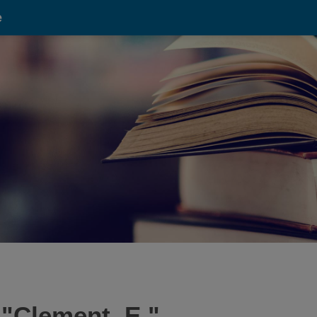
e
 "
Clement, E.
"