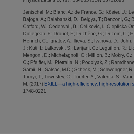
Physics Letters B, 797. 134835 ISSN 03702693
Jentschel, M.
;
Blanc, A.
;
de France, G.
;
Köster, U.
;
Le
Bajoga, A.
;
Balabanski, D.
;
Belgya, T.
;
Benzoni, G.
;
B
Catford, W.
;
Cederwall, B.
;
Celikovic, I.
;
Cieplicka-Or
Didierjean, F.
;
Drouet, F.
;
Duchêne, G.
;
Ducoin, C.
;
E
Henrich, C.
;
Ignatov, A.
;
Ilieva, S.
;
Ivanova, D.
;
John, 
J.
;
Kuti, I.
;
Lalkovski, S.
;
Larijani, C.
;
Leguillon, R.
;
Li
Mengoni, D.
;
Michelagnoli, C.
;
Million, B.
;
Mokry, C.
;
C.
;
Pfeiffer, M.
;
Pietralla, N.
;
Podolyak, Z.
;
Ramdhane
Samii, N.
;
Salsac, M.D.
;
Scheck, M.
;
Schwengner, R.
Tornyi, T.
;
Townsley, C.
;
Tuerler, A.
;
Valenta, S.
;
Vancr
M.
(2017)
EXILL—a high-efficiency, high-resolution s
1748-0221