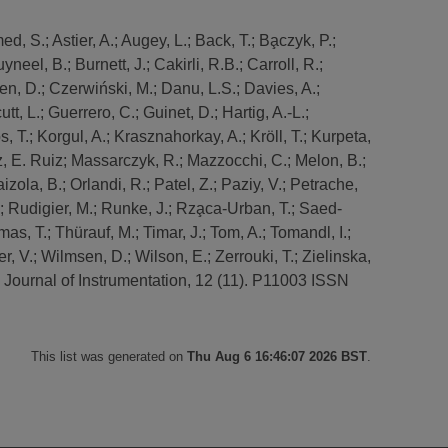
ed, S.
;
Astier, A.
;
Augey, L.
;
Back, T.
;
Ba̧czyk, P.
;
uyneel, B.
;
Burnett, J.
;
Cakirli, R.B.
;
Carroll, R.
;
en, D.
;
Czerwiński, M.
;
Danu, L.S.
;
Davies, A.
;
utt, L.
;
Guerrero, C.
;
Guinet, D.
;
Hartig, A.-L.
;
, T.
;
Korgul, A.
;
Krasznahorkay, A.
;
Kröll, T.
;
Kurpeta,
, E. Ruiz
;
Massarczyk, R.
;
Mazzocchi, C.
;
Melon, B.
;
aizola, B.
;
Orlandi, R.
;
Patel, Z.
;
Paziy, V.
;
Petrache,
;
Rudigier, M.
;
Runke, J.
;
Rza̧ca-Urban, T.
;
Saed-
mas, T.
;
Thürauf, M.
;
Timar, J.
;
Tom, A.
;
Tomandl, I.
;
r, V.
;
Wilmsen, D.
;
Wilson, E.
;
Zerrouki, T.
;
Zielinska,
Journal of Instrumentation, 12 (11). P11003 ISSN
This list was generated on
Thu Aug 6 16:46:07 2026 BST
.