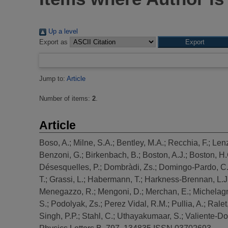
Up a level
Export as
Jump to:
Article
Number of items:
2
.
Article
Boso, A.
;
Milne, S.A.
;
Bentley, M.A.
;
Recchia, F.
;
Lenz
Benzoni, G.
;
Birkenbach, B.
;
Boston, A.J.
;
Boston, H.
Désesquelles, P.
;
Dombràdi, Zs.
;
Domingo-Pardo, C
T.
;
Grassi, L.
;
Habermann, T.
;
Harkness-Brennan, L.J
Menegazzo, R.
;
Mengoni, D.
;
Merchan, E.
;
Michelagn
S.
;
Podolyak, Zs.
;
Perez Vidal, R.M.
;
Pullia, A.
;
Ralet
Singh, P.P.
;
Stahl, C.
;
Uthayakumaar, S.
;
Valiente-Do