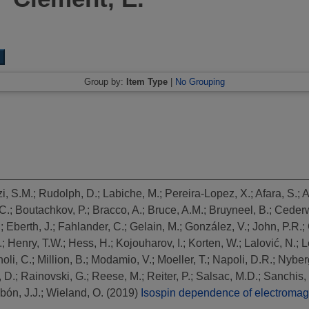
Group by:
Item Type
|
No Grouping
i, S.M.
;
Rudolph, D.
;
Labiche, M.
;
Pereira-Lopez, X.
;
Afara, S.
;
A
C.
;
Boutachkov, P.
;
Bracco, A.
;
Bruce, A.M.
;
Bruyneel, B.
;
Cederw
.
;
Eberth, J.
;
Fahlander, C.
;
Gelain, M.
;
González, V.
;
John, P.R.
;
.
;
Henry, T.W.
;
Hess, H.
;
Kojouharov, I.
;
Korten, W.
;
Lalović, N.
;
L
oli, C.
;
Million, B.
;
Modamio, V.
;
Moeller, T.
;
Napoli, D.R.
;
Nyberg
, D.
;
Rainovski, G.
;
Reese, M.
;
Reiter, P.
;
Salsac, M.D.
;
Sanchis,
bón, J.J.
;
Wieland, O.
(2019)
Isospin dependence of electromagne