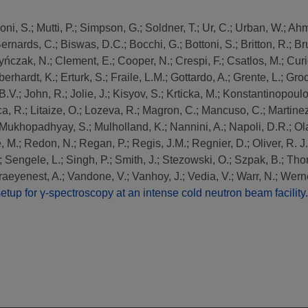
oni, S.
;
Mutti, P.
;
Simpson, G.
;
Soldner, T.
;
Ur, C.
;
Urban, W.
;
Ahm
ernards, C.
;
Biswas, D.C.
;
Bocchi, G.
;
Bottoni, S.
;
Britton, R.
;
Br
yńczak, N.
;
Clement, E.
;
Cooper, N.
;
Crespi, F.
;
Csatlos, M.
;
Curi
berhardt, K.
;
Erturk, S.
;
Fraile, L.M.
;
Gottardo, A.
;
Grente, L.
;
Groc
B.V.
;
John, R.
;
Jolie, J.
;
Kisyov, S.
;
Krticka, M.
;
Konstantinopoulos
ca, R.
;
Litaize, O.
;
Lozeva, R.
;
Magron, C.
;
Mancuso, C.
;
Martinez
Mukhopadhyay, S.
;
Mulholland, K.
;
Nannini, A.
;
Napoli, D.R.
;
Ol
, M.
;
Redon, N.
;
Regan, P.
;
Regis, J.M.
;
Regnier, D.
;
Oliver, R. J.
;
Sengele, L.
;
Singh, P.
;
Smith, J.
;
Stezowski, O.
;
Szpak, B.
;
Tho
aeyenest, A.
;
Vandone, V.
;
Vanhoy, J.
;
Vedia, V.
;
Warr, N.
;
Werne
etup for γ-spectroscopy at an intense cold neutron beam facility.