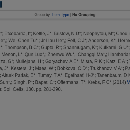
Group by:
Item Type
|
No Grouping
J*
;
Etxebarria, I*
;
Kettle, J*
;
Bristow, N D*
;
Neophytou, M*
;
Chouli
e*,
;
Wei-Chen Tu*,
;
Jr-Hau He*,
;
Fell, C J*
;
Anderson, K*
;
Herm
P*
;
Thompson, B C*
;
Gupta, R*
;
Shanmugam, K*
;
Kulkarni, G U*
;
Menon, L*
;
Qun Luo*,
;
Zhenwu Wu*,
;
Changqi Ma*,
;
Hambarian
zza, G*
;
Mullejans, H*
;
Goryachev, A E*
;
Misra, R K*
;
Katz, E A*
;
, J*
;
Kesters, J*
;
Maes, W*
;
Bobkova, O D*
;
Trukhanov, V A*
;
Pa
;
Alturk Parlak, E*
;
Tumay, T A*
;
Egelhaaf, H-J*
;
Tanenbaum, D 
 Sun*,
;
Singh, P*
;
Bapat, C*
;
Offermans, T*
;
Krebs, F C*
(2014)
W
. Sol. Cells, 130. pp. 281-290.