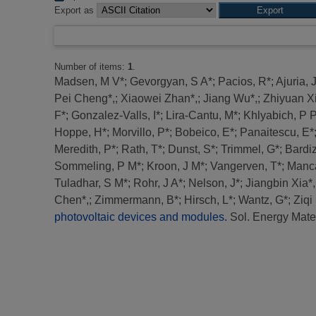
Export as
Number of items:
1
.
Madsen, M V*
;
Gevorgyan, S A*
;
Pacios, R*
;
Ajuria, 
Pei Cheng*,
;
Xiaowei Zhan*,
;
Jiang Wu*,
;
Zhiyuan Xi
F*
;
Gonzalez-Valls, I*
;
Lira-Cantu, M*
;
Khlyabich, P 
Hoppe, H*
;
Morvillo, P*
;
Bobeico, E*
;
Panaitescu, E*
Meredith, P*
;
Rath, T*
;
Dunst, S*
;
Trimmel, G*
;
Bardi
Sommeling, P M*
;
Kroon, J M*
;
Vangerven, T*
;
Manca
Tuladhar, S M*
;
Rohr, J A*
;
Nelson, J*
;
Jiangbin Xia*,
Chen*,
;
Zimmermann, B*
;
Hirsch, L*
;
Wantz, G*
;
Ziqi
photovoltaic devices and modules.
Sol. Energy Mater