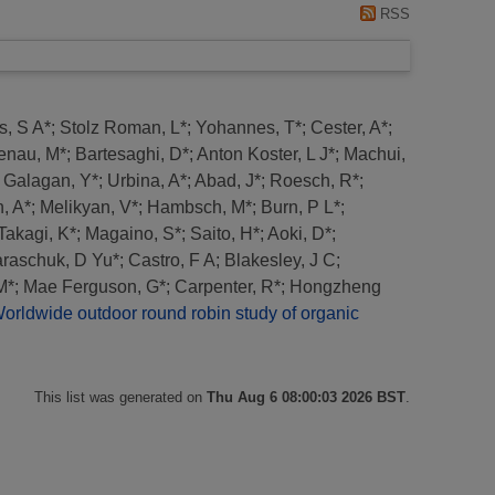
RSS
s, S A*
;
Stolz Roman, L*
;
Yohannes, T*
;
Cester, A*
;
enau, M*
;
Bartesaghi, D*
;
Anton Koster, L J*
;
Machui,
;
Galagan, Y*
;
Urbina, A*
;
Abad, J*
;
Roesch, R*
;
, A*
;
Melikyan, V*
;
Hambsch, M*
;
Burn, P L*
;
Takagi, K*
;
Magaino, S*
;
Saito, H*
;
Aoki, D*
;
raschuk, D Yu*
;
Castro, F A
;
Blakesley, J C
;
M*
;
Mae Ferguson, G*
;
Carpenter, R*
;
Hongzheng
orldwide outdoor round robin study of organic
This list was generated on
Thu Aug 6 08:00:03 2026 BST
.