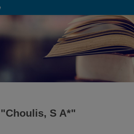
e
 "
Choulis, S A*
"