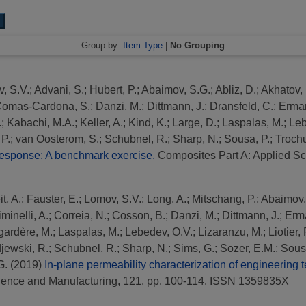
Group by:
Item Type
|
No Grouping
, S.V.
;
Advani, S.
;
Hubert, P.
;
Abaimov, S.G.
;
Abliz, D.
;
Akhatov, 
omas-Cardona, S.
;
Danzi, M.
;
Dittmann, J.
;
Dransfeld, C.
;
Erman
.
;
Kabachi, M.A.
;
Keller, A.
;
Kind, K.
;
Large, D.
;
Laspalas, M.
;
Leb
 P.
;
van Oosterom, S.
;
Schubnel, R.
;
Sharp, N.
;
Sousa, P.
;
Trochu
 response: A benchmark exercise.
Composites Part A: Applied S
t, A.
;
Fauster, E.
;
Lomov, S.V.
;
Long, A.
;
Mitschang, P.
;
Abaimov,
minelli, A.
;
Correia, N.
;
Cosson, B.
;
Danzi, M.
;
Dittmann, J.
;
Erma
gardère, M.
;
Laspalas, M.
;
Lebedev, O.V.
;
Lizaranzu, M.
;
Liotier, 
jewski, R.
;
Schubnel, R.
;
Sharp, N.
;
Sims, G.
;
Sozer, E.M.
;
Sous
G.
(2019)
In-plane permeability characterization of engineering t
ience and Manufacturing, 121. pp. 100-114. ISSN 1359835X