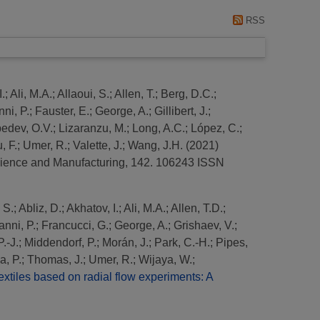
RSS
I.
;
Ali, M.A.
;
Allaoui, S.
;
Allen, T.
;
Berg, D.C.
;
ni, P.
;
Fauster, E.
;
George, A.
;
Gillibert, J.
;
edev, O.V.
;
Lizaranzu, M.
;
Long, A.C.
;
López, C.
;
, F.
;
Umer, R.
;
Valette, J.
;
Wang, J.H.
(2021)
cience and Manufacturing, 142. 106243 ISSN
 S.
;
Abliz, D.
;
Akhatov, I.
;
Ali, M.A.
;
Allen, T.D.
;
nni, P.
;
Francucci, G.
;
George, A.
;
Grishaev, V.
;
P.-J.
;
Middendorf, P.
;
Morán, J.
;
Park, C.-H.
;
Pipes,
a, P.
;
Thomas, J.
;
Umer, R.
;
Wijaya, W.
;
extiles based on radial flow experiments: A