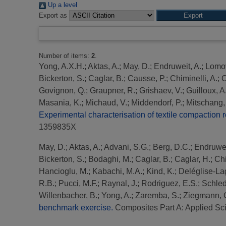
Up a level
Export as
Number of items:
2
.
Yong, A.X.H.
;
Aktas, A.
;
May, D.
;
Endruweit, A.
;
Lomov
Bickerton, S.
;
Caglar, B.
;
Causse, P.
;
Chiminelli, A.
;
C
Govignon, Q.
;
Graupner, R.
;
Grishaev, V.
;
Guilloux, A
Masania, K.
;
Michaud, V.
;
Middendorf, P.
;
Mitschang,
Experimental characterisation of textile compaction
1359835X
May, D.
;
Aktas, A.
;
Advani, S.G.
;
Berg, D.C.
;
Endruwei
Bickerton, S.
;
Bodaghi, M.
;
Caglar, B.
;
Caglar, H.
;
Chi
Hancioglu, M.
;
Kabachi, M.A.
;
Kind, K.
;
Deléglise-La
R.B.
;
Pucci, M.F.
;
Raynal, J.
;
Rodriguez, E.S.
;
Schled
Willenbacher, B.
;
Yong, A.
;
Zaremba, S.
;
Ziegmann, 
benchmark exercise.
Composites Part A: Applied Sc