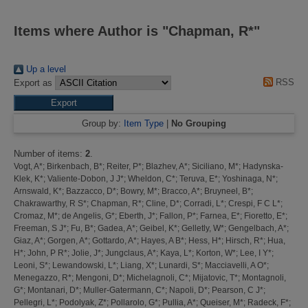
Items where Author is "
Chapman, R*
"
Up a level
RSS
Export as
Group by:
Item Type
|
No Grouping
Number of items:
2
.
Vogt, A*
;
Birkenbach, B*
;
Reiter, P*
;
Blazhev, A*
;
Siciliano, M*
;
Hadynska-
Klek, K*
;
Valiente-Dobon, J J*
;
Wheldon, C*
;
Teruva, E*
;
Yoshinaga, N*
;
Arnswald, K*
;
Bazzacco, D*
;
Bowry, M*
;
Bracco, A*
;
Bruyneel, B*
;
Chakrawarthy, R S*
;
Chapman, R*
;
Cline, D*
;
Corradi, L*
;
Crespi, F C L*
;
Cromaz, M*
;
de Angelis, G*
;
Eberth, J*
;
Fallon, P*
;
Farnea, E*
;
Fioretto, E*
;
Freeman, S J*
;
Fu, B*
;
Gadea, A*
;
Geibel, K*
;
Gelletly, W*
;
Gengelbach, A*
;
Giaz, A*
;
Gorgen, A*
;
Gottardo, A*
;
Hayes, A B*
;
Hess, H*
;
Hirsch, R*
;
Hua,
H*
;
John, P R*
;
Jolie, J*
;
Jungclaus, A*
;
Kaya, L*
;
Korton, W*
;
Lee, I Y*
;
Leoni, S*
;
Lewandowski, L*
;
Liang, X*
;
Lunardi, S*
;
Macciavelli, A O*
;
Menegazzo, R*
;
Mengoni, D*
;
Michelagnoli, C*
;
Mijatovic, T*
;
Montagnoli,
G*
;
Montanari, D*
;
Muller-Gatermann, C*
;
Napoli, D*
;
Pearson, C J*
;
Pellegri, L*
;
Podolyak, Z*
;
Pollarolo, G*
;
Pullia, A*
;
Queiser, M*
;
Radeck, F*
;