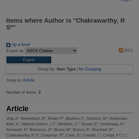
Items where Author is "
Chakrawarthy, R
S*
"
Up a level
RSS
Export as
Group by:
Item Type
|
No Grouping
Jump to:
Article
Number of items:
2
.
Article
Vogt, A*
;
Birkenbach, B*
;
Reiter, P*
;
Blazhev, A*
;
Siciliano, M*
;
Hadynska-
Klek, K*
;
Valiente-Dobon, J J*
;
Wheldon, C*
;
Teruva, E*
;
Yoshinaga, N*
;
Arnswald, K*
;
Bazzacco, D*
;
Bowry, M*
;
Bracco, A*
;
Bruyneel, B*
;
Chakrawarthy, R S*
;
Chapman, R*
;
Cline, D*
;
Corradi, L*
;
Crespi, F C L*
;