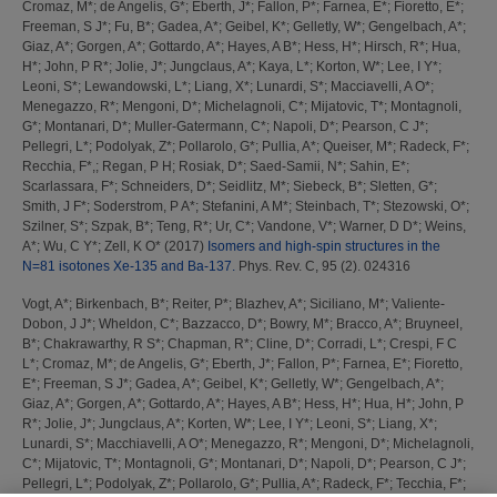
Cromaz, M*
;
de Angelis, G*
;
Eberth, J*
;
Fallon, P*
;
Farnea, E*
;
Fioretto, E*
;
Freeman, S J*
;
Fu, B*
;
Gadea, A*
;
Geibel, K*
;
Gelletly, W*
;
Gengelbach, A*
;
Giaz, A*
;
Gorgen, A*
;
Gottardo, A*
;
Hayes, A B*
;
Hess, H*
;
Hirsch, R*
;
Hua,
H*
;
John, P R*
;
Jolie, J*
;
Jungclaus, A*
;
Kaya, L*
;
Korton, W*
;
Lee, I Y*
;
Leoni, S*
;
Lewandowski, L*
;
Liang, X*
;
Lunardi, S*
;
Macciavelli, A O*
;
Menegazzo, R*
;
Mengoni, D*
;
Michelagnoli, C*
;
Mijatovic, T*
;
Montagnoli,
G*
;
Montanari, D*
;
Muller-Gatermann, C*
;
Napoli, D*
;
Pearson, C J*
;
Pellegri, L*
;
Podolyak, Z*
;
Pollarolo, G*
;
Pullia, A*
;
Queiser, M*
;
Radeck, F*
;
Recchia, F*,
;
Regan, P H
;
Rosiak, D*
;
Saed-Samii, N*
;
Sahin, E*
;
Scarlassara, F*
;
Schneiders, D*
;
Seidlitz, M*
;
Siebeck, B*
;
Sletten, G*
;
Smith, J F*
;
Soderstrom, P A*
;
Stefanini, A M*
;
Steinbach, T*
;
Stezowski, O*
;
Szilner, S*
;
Szpak, B*
;
Teng, R*
;
Ur, C*
;
Vandone, V*
;
Warner, D D*
;
Weins,
A*
;
Wu, C Y*
;
Zell, K O*
(2017)
Isomers and high-spin structures in the
N=81 isotones Xe-135 and Ba-137.
Phys. Rev. C, 95 (2). 024316
Vogt, A*
;
Birkenbach, B*
;
Reiter, P*
;
Blazhev, A*
;
Siciliano, M*
;
Valiente-
Dobon, J J*
;
Wheldon, C*
;
Bazzacco, D*
;
Bowry, M*
;
Bracco, A*
;
Bruyneel,
B*
;
Chakrawarthy, R S*
;
Chapman, R*
;
Cline, D*
;
Corradi, L*
;
Crespi, F C
L*
;
Cromaz, M*
;
de Angelis, G*
;
Eberth, J*
;
Fallon, P*
;
Farnea, E*
;
Fioretto,
E*
;
Freeman, S J*
;
Gadea, A*
;
Geibel, K*
;
Gelletly, W*
;
Gengelbach, A*
;
Giaz, A*
;
Gorgen, A*
;
Gottardo, A*
;
Hayes, A B*
;
Hess, H*
;
Hua, H*
;
John, P
R*
;
Jolie, J*
;
Jungclaus, A*
;
Korten, W*
;
Lee, I Y*
;
Leoni, S*
;
Liang, X*
;
Lunardi, S*
;
Macchiavelli, A O*
;
Menegazzo, R*
;
Mengoni, D*
;
Michelagnoli,
C*
;
Mijatovic, T*
;
Montagnoli, G*
;
Montanari, D*
;
Napoli, D*
;
Pearson, C J*
;
Pellegri, L*
;
Podolyak, Z*
;
Pollarolo, G*
;
Pullia, A*
;
Radeck, F*
;
Tecchia, F*
;