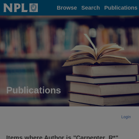
Home
Browse
Search
Publications
Publications
Login
Items where Author is "
Carpenter, R*
"