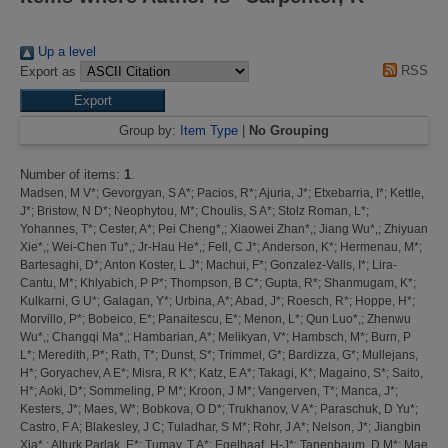
Up a level
RSS
Export as
Group by:
Item Type
|
No Grouping
Number of items:
1
.
Madsen, M V*
;
Gevorgyan, S A*
;
Pacios, R*
;
Ajuria, J*
;
Etxebarria, I*
;
Kettle,
J*
;
Bristow, N D*
;
Neophytou, M*
;
Choulis, S A*
;
Stolz Roman, L*
;
Yohannes, T*
;
Cester, A*
;
Pei Cheng*,
;
Xiaowei Zhan*,
;
Jiang Wu*,
;
Zhiyuan
Xie*,
;
Wei-Chen Tu*,
;
Jr-Hau He*,
;
Fell, C J*
;
Anderson, K*
;
Hermenau, M*
;
Bartesaghi, D*
;
Anton Koster, L J*
;
Machui, F*
;
Gonzalez-Valls, I*
;
Lira-
Cantu, M*
;
Khlyabich, P P*
;
Thompson, B C*
;
Gupta, R*
;
Shanmugam, K*
;
Kulkarni, G U*
;
Galagan, Y*
;
Urbina, A*
;
Abad, J*
;
Roesch, R*
;
Hoppe, H*
;
Morvillo, P*
;
Bobeico, E*
;
Panaitescu, E*
;
Menon, L*
;
Qun Luo*,
;
Zhenwu
Wu*,
;
Changqi Ma*,
;
Hambarian, A*
;
Melikyan, V*
;
Hambsch, M*
;
Burn, P
L*
;
Meredith, P*
;
Rath, T*
;
Dunst, S*
;
Trimmel, G*
;
Bardizza, G*
;
Mullejans,
H*
;
Goryachev, A E*
;
Misra, R K*
;
Katz, E A*
;
Takagi, K*
;
Magaino, S*
;
Saito,
H*
;
Aoki, D*
;
Sommeling, P M*
;
Kroon, J M*
;
Vangerven, T*
;
Manca, J*
;
Kesters, J*
;
Maes, W*
;
Bobkova, O D*
;
Trukhanov, V A*
;
Paraschuk, D Yu*
;
Castro, F A
;
Blakesley, J C
;
Tuladhar, S M*
;
Rohr, J A*
;
Nelson, J*
;
Jiangbin
Xia*,
;
Alturk Parlak, E*
;
Tumay, T A*
;
Egelhaaf, H-J*
;
Tanenbaum, D M*
;
Mae