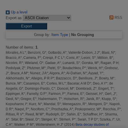
Up a level
RSS
Export as
Group by:
Item Type
|
No Grouping
Number of items:
1
.
Morales, A L*
;
Benzoni, G*
;
Gottardo, A*
;
Valiente-Dobon, J J*
;
Blasi, N*
;
Bracco, A*
;
Camera, F*
;
Crespi, F C L*
;
Corsi, A*
;
Leoni, S*
;
Million, B*
;
Nicolini, R*
;
Wieland, O*
;
Gadae, A*
;
Lunardi, S*
;
Gorska, M*
;
Ragan, P H
;
Podolyak, Z*
;
Pfutzner, M*
;
Pietri, S*
;
Boutachkov, P*
;
Weick, H*
;
Grebosz,
J*
;
Bruce, A M*
;
Nunez, J A*
;
Algora, A*
;
Al-Dahan, N*
;
Ayyad, Y*
;
Alkhomashi, N*
;
Allegro, P R P*
;
Bazzacco, D*
;
Benlliure, J*
;
Bowry, M*
;
Bunce, M*
;
Casarejos, E*
;
Cortes, M L*
;
Bacelar, A M D*
;
Deo, A Y*
;
de
Angelis, G*
;
Domingo-Pardo, C*
;
Doncel, M*
;
Dombradi, Z*
;
Engert, T*
;
Eppinger, K*
;
Farrelly, G F*
;
Farinon, F*
;
Farnea, E*
;
Geissel, H*
;
Gerl, J*
;
Geol, N*
;
Gregor, E*
;
Habermann, T*
;
Hoischen, R*
;
Janik, R*
;
Klupp, S*
;
Kojouharov, I*
;
Kurz, N*
;
Mandal, S*
;
Menegazzo, R*
;
Mengoni, D*
;
Napoli,
D R*
;
Naqvi, F*
;
Nociforo, C*
;
Prochazka, A*
;
Prokopowicz, W*
;
Recchia, F*
;
Ribas, R V*
;
Reed, M W*
;
Rudolph, D*
;
Sahin, E*
;
Schaffner, H*
;
Sharma,
A*
;
Sitar, B*
;
Siwal, D*
;
Steiger, K*
;
Strmen, P*
;
Swan, T P D*
;
Szarka, I*
;
Ur,
C A*
;
Walker, P M*
;
Wollersheim, H J*
(2014)
Beta decay studies of